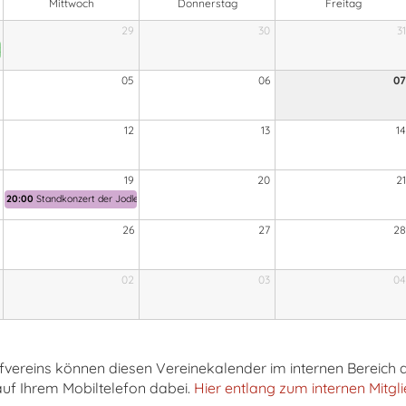
Mittwoch
Donnerstag
Freitag
29
30
31
onzert mit Bewirtung
05
06
07
12
13
14
19
20
21
20:00
Standkonzert der Jodlergruppe Rettenberg
26
27
28
02
03
04
orfvereins können diesen Vereinekalender im internen Bereic
auf Ihrem Mobiltelefon dabei.
Hier entlang zum internen Mitgl