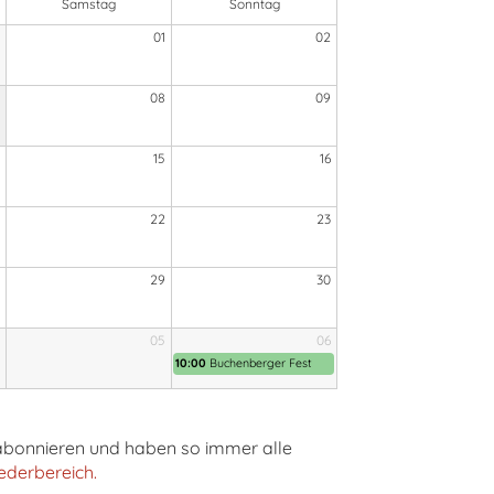
Samstag
Sonntag
01
02
08
09
15
16
22
23
29
30
05
06
10:00
Buchenberger Fest
h abonnieren und haben so immer alle
iederbereich.