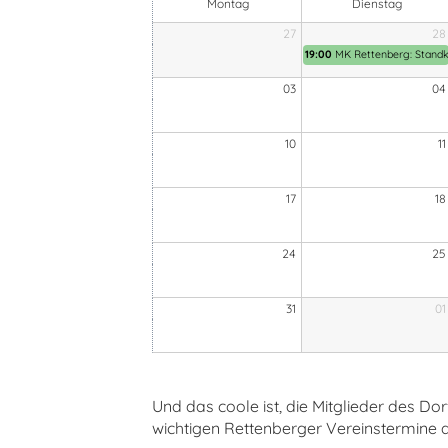
Montag
Dienstag
27
28
19:00
MK Rettenberg: Standk
03
04
10
11
17
18
24
25
31
01
Und das coole ist, die Mitglieder des D
wichtigen Rettenberger Vereinstermine 